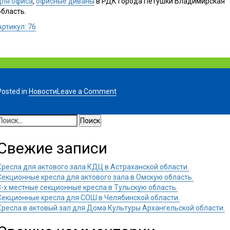
для офиса
,
офисные диваны
в РДК города Петушки Владимирская
область.
Артикул: 76
on
Posted in
Новости
Leave a Comment
Кресла
для
Найти:
зала
Владимирская
область.
Свежие записи
Кресла для актового зала КДЦ в Астраханской области.
Секционные кресла для актового зала в Омскую область.
3-х местные секционные кресла в Тульскую область.
Секционные кресла для СОШ в Челябинской области.
Кресла в актовый зал для Дома Культуры Архангельской области.