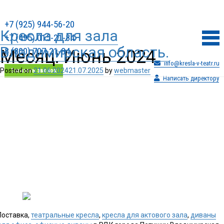
+7 (925) 944-56-20
Кресла для зала
+7 (495) 015-21-84
Владимирская область.
8 (800) 707-21-84
Месяц:
Июнь 2024
info@kresla-v-teatr.ru
Posted on
21.06.2024
21.07.2025
by
webmaster
Заказать звонок
Написать директору
Поставка,
театральные кресла
,
кресла для актового зала
,
диваны