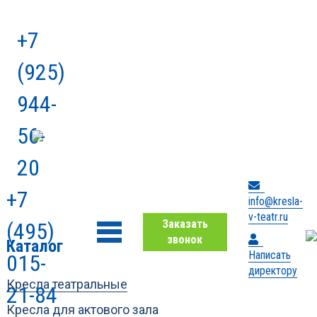
+7
(925)
944-
56-
20
+7
info@kresla-
v-teatr.ru
Заказать
(495)
звонок
Каталог
Написать
015-
директору
Кресла театральные
21-84
Кресла для актового зала