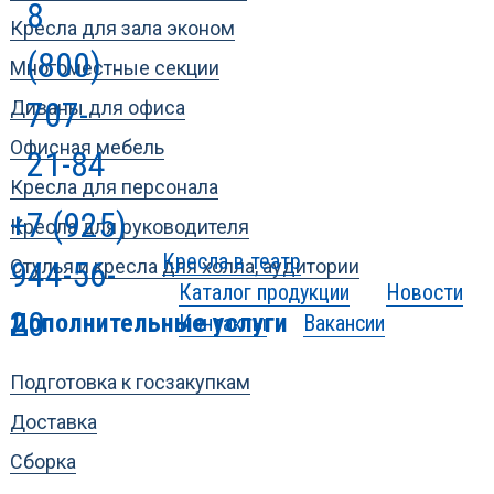
8
Кресла для зала эконом
(800)
Многоместные секции
707-
Диваны для офиса
Офисная мебель
21-84
Кресла для персонала
+7 (925)
Кресла для руководителя
Кресла в театр
944-56-
Стулья и кресла для холла, аудитории
Каталог продукции
Новости
20
Дополнительные услуги
Контакты
Вакансии
Подготовка к госзакупкам
Доставка
Сборка