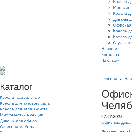
Кресла дл
Многомес
Кресла д
Диваны д
Офисная
Кресла д
Кресла д
Стулья и 
Новости
Контакты
Вакансии
Главная
»
Нов
Каталог
Офисн
Кресла театральные
Челяб
Кресла для актового зала
Кресла для зала эконом
Многоместные секции
07.07.2022
Диваны для офиса
Офисные дива
Офисная мебель
Диваны для оф