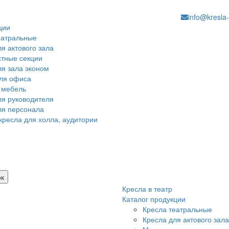
info@kresla-
ции
еатральные
я актового зала
тные секции
ля зала эконом
ля офиса
 мебель
ля руководителя
ля персонала
кресла для холла, аудитории
ок
Кресла в театр
Каталог продукции
Кресла театральные
Кресла для актового зала