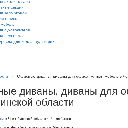
я актового зала
тные секции
ля зала эконом
ля офиса
 мебель
ля руководителя
ля персонала
кресла для холла, аудитории
ости
» Офисные диваны, диваны для офиса, мягкая мебель в Че
ые диваны, диваны для оф
инской области -
ны
в Челябинской области, Челябинск
иса
в Челябинской области, Челябинск