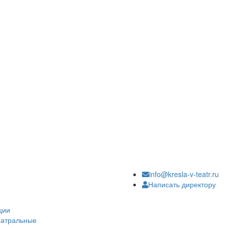
info@kresla-v-teatr.ru
Написать директору
ции
еатральные