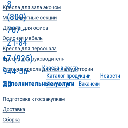
8
Кресла для зала эконом
(800)
Многоместные секции
707-
Диваны для офиса
Офисная мебель
21-84
Кресла для персонала
+7 (925)
Кресла для руководителя
Кресла в театр
944-56-
Стулья и кресла для холла, аудитории
Каталог продукции
Новости
20
Дополнительные услуги
Контакты
Вакансии
Подготовка к госзакупкам
Доставка
Сборка