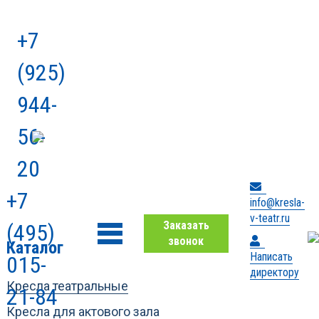
+7
(925)
944-
56-
20
+7
info@kresla-
v-teatr.ru
Заказать
(495)
звонок
Каталог
Написать
015-
директору
Кресла театральные
21-84
Кресла для актового зала