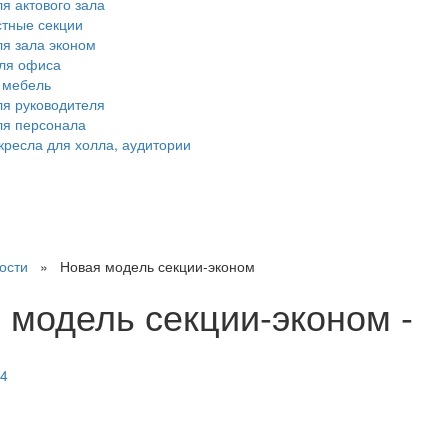
я актового зала
тные секции
ля зала эконом
ля офиса
 мебель
ля руководителя
ля персонала
кресла для холла, аудитории
ости
» Новая модель секции-эконом
 модель секции-эконом -
 4