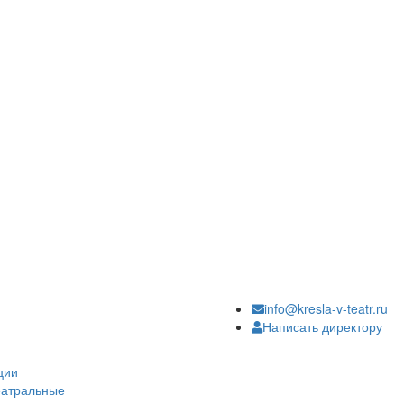
info@kresla-v-teatr.ru
Написать директору
ции
еатральные