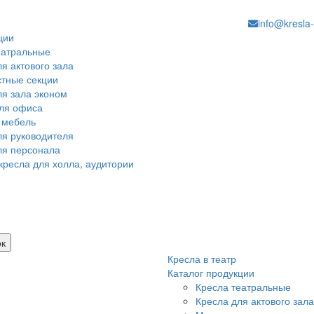
info@kresla-
ции
еатральные
я актового зала
тные секции
ля зала эконом
ля офиса
 мебель
ля руководителя
ля персонала
кресла для холла, аудитории
ок
Кресла в театр
Каталог продукции
Кресла театральные
Кресла для актового зала