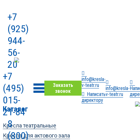
+7
(925)
944-
56-
20
+7
info@kresla-
v-teatr.ru
(495)
Заказать
info@kresla-
Напи
звонок
Написать
v-teatr.ru
дире
015-
директору
Каталог
21-84
8
Кресла театральные
(800)
Кресла для актового зала