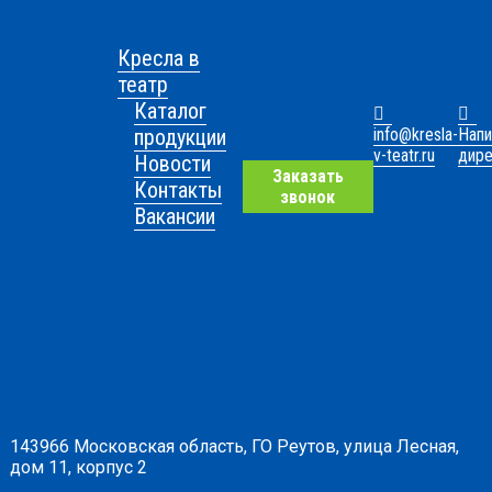
56-
20
Кресла в
info@kresla-v-
+7
театр
teatr.ru
Каталог
Написать
(495)
info@kresla-
Напи
продукции
директору
v-teatr.ru
дире
Новости
015-
Заказать
Контакты
звонок
21-84
Вакансии
8
(800)
707-
21-84
143966 Московская область, ГО Реутов, улица Лесная,
дом 11, корпус 2