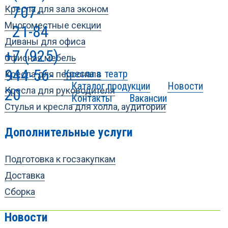
707-
Кресла для зала эконом
Многоместные секции
21-84
Диваны для офиса
+7 (925)
Офисная мебель
944-56-
Кресла в театр
Кресла для персонала
Каталог продукции
Новости
20
Кресла для руководителя
Контакты
Вакансии
Стулья и кресла для холла, аудитории
Дополнительные услуги
Подготовка к госзакупкам
Доставка
Сборка
Новости